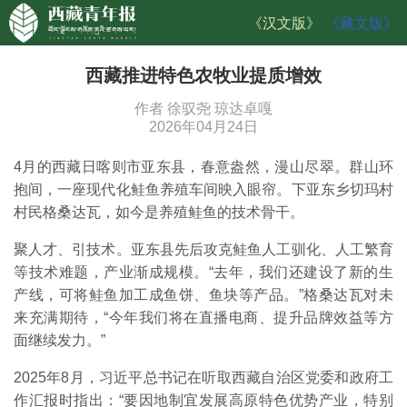
《汉文版》
《藏文版》
西藏推进特色农牧业提质增效
作者 徐驭尧 琼达卓嘎
2026年04月24日
4月的西藏日喀则市亚东县，春意盎然，漫山尽翠。群山环
抱间，一座现代化鲑鱼养殖车间映入眼帘。下亚东乡切玛村
村民格桑达瓦，如今是养殖鲑鱼的技术骨干。
聚人才、引技术。亚东县先后攻克鲑鱼人工驯化、人工繁育
等技术难题，产业渐成规模。“去年，我们还建设了新的生
产线，可将鲑鱼加工成鱼饼、鱼块等产品。”格桑达瓦对未
来充满期待，“今年我们将在直播电商、提升品牌效益等方
面继续发力。”
2025年8月，习近平总书记在听取西藏自治区党委和政府工
作汇报时指出：“要因地制宜发展高原特色优势产业，特别