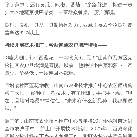
除了芦笋，还有黄瓜、辣椒、番茄。“多路并进，将进一步
扩大本地蔬菜供应品类，丰富群众餐桌。”厉广辉说。
良种、良机、良法、良制协同发力，西藏主要农作物良种覆
盖率达95%以上。
持续开展技术推广，帮助普通农户增产增收——
“3座大棚，都种西蓝花，一年收入6万元！”山南市乃东区克
松社区农户旦增满是喜悦。以前，他种些小白菜和萝卜，产
量少、价格低，一度连回本都难。
旦增改种西蓝花增收，山南市农业技术推广中心农艺师格桑
帮了大忙。“给种子、教技术，有了困难，手把手地帮。”现
在，旦增对格桑非常信任，“未来有什么新品种，我都要试
试。”
据了解，山南市农业技术推广中心每年将10万余株种苗送到
全市农户手中，并上门开展技术培训。2025年，西藏深化
拓展农牧业科技下乡技术包保工作，紧盯农牧业生产关键薄